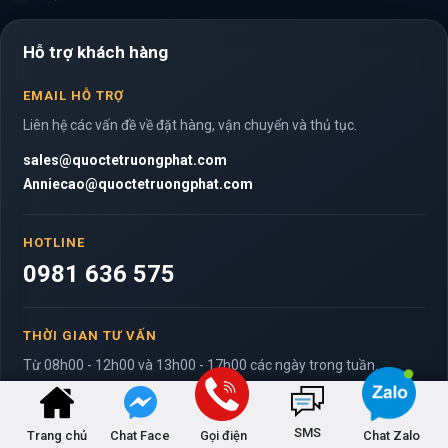
Hỗ trợ khách hàng
EMAIL HỖ TRỢ
Liên hệ các vấn đề về đặt hàng, vận chuyển và thủ tục.
sales@quoctetruongphat.com
Anniecao@quoctetruongphat.com
HOTLINE
0981 636 575
THỜI GIAN TƯ VẤN
Từ 08h00 - 12h00 và 13h00 - 17h00 các ngày trong tuần.
SMS
Trang chủ
Chat Face
Gọi điện
Chat Zalo