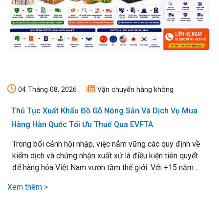
04 Tháng 08, 2026
Vận chuyển hàng không
Thủ Tục Xuất Khẩu Đồ Gỗ Nông Sản Và Dịch Vụ Mua
Hàng Hàn Quốc Tối Ưu Thuế Qua EVFTA
Trong bối cảnh hội nhập, việc nắm vững các quy định về
kiểm dịch và chứng nhận xuất xứ là điều kiện tiên quyết
để hàng hóa Việt Nam vươn tầm thế giới. Với +15 năm
kinh nghiệm xử lý mọi loại thủ tục xuất nhập khẩu, chúng
Xem thêm >
tôi cam kết mang lại giải pháp vận chuyển hiệu quả nhất,.