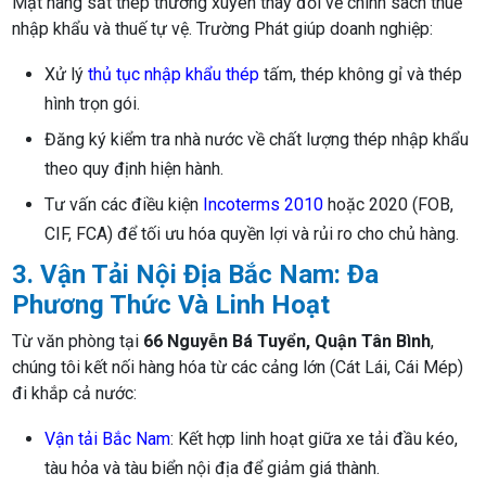
Mặt hàng sắt thép thường xuyên thay đổi về chính sách thuế
nhập khẩu và thuế tự vệ. Trường Phát giúp doanh nghiệp:
Xử lý
thủ tục nhập khẩu thép
tấm, thép không gỉ và thép
hình trọn gói.
Đăng ký kiểm tra nhà nước về chất lượng thép nhập khẩu
theo quy định hiện hành.
Tư vấn các điều kiện
Incoterms 2010
hoặc 2020 (FOB,
CIF, FCA) để tối ưu hóa quyền lợi và rủi ro cho chủ hàng.
3. Vận Tải Nội Địa Bắc Nam: Đa
Phương Thức Và Linh Hoạt
Từ văn phòng tại
66 Nguyễn Bá Tuyển, Quận Tân Bình
,
chúng tôi kết nối hàng hóa từ các cảng lớn (Cát Lái, Cái Mép)
đi khắp cả nước:
Vận tải Bắc Nam
: Kết hợp linh hoạt giữa xe tải đầu kéo,
tàu hỏa và tàu biển nội địa để giảm giá thành.