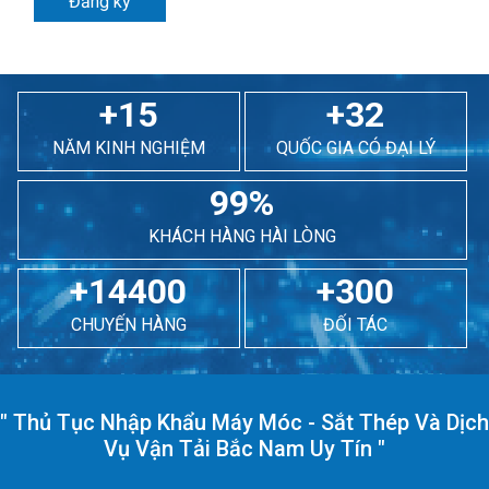
Đăng ký
+15
+32
NĂM KINH NGHIỆM
QUỐC GIA CÓ ĐẠI LÝ
99%
KHÁCH HÀNG HÀI LÒNG
+14400
+300
CHUYẾN HÀNG
ĐỐI TÁC
"
Thủ Tục Nhập Khẩu Máy Móc - Sắt Thép Và Dịch
Vụ Vận Tải Bắc Nam Uy Tín
"