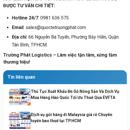
ĐƯỢC TƯ VẤN CHI TIẾT:
Hotline 24/7
: 0981 636 575
Email
: sales@quoctetruongphat.com
Địa chỉ
: 66 Nguyễn Bá Tuyển, Phường Bảy Hiền, Quận
Tân Bình, TP.HCM.
Trường Phát Logistics – Làm việc tận tâm, xứng tầm
thương hiệu!
Tin liên quan
Thủ Tục Xuất Khẩu Đồ Gỗ Nông Sản Và Dịch Vụ
Mua Hàng Hàn Quốc Tối Ưu Thuế Qua EVFTA
Dịch vụ gửi hàng đi Malaysia giá rẻ Chuyên
tuyến bao thuế tại TP.HCM