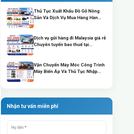
Thủ Tục Xuất Khẩu Đồ Gỗ Nông
Sản Và Dịch Vụ Mua Hàng Hàn
Quốc Tối Ưu Thuế Qua EVFTA
Dịch vụ gửi hàng đi Malaysia giá rẻ
Chuyên tuyến bao thuế tại
TP.HCM
Vận Chuyển Máy Móc Công Trình
Máy Biến Áp Và Thủ Tục Nhập
Khẩu Máy Móc Cũ
Nhận tư vấn miễn phí