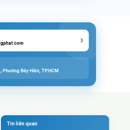
ngphat.com
, Phường Bảy Hiền, TP.HCM
Tin liên quan