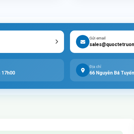
Gửi email
sales@quoctetruo
Địa chỉ
n 17h00
66 Nguyễn Bá Tuyển