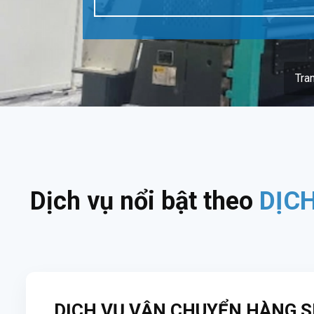
Tra
Dịch vụ nổi bật theo
DỊC
DỊCH VỤ VẬN CHUYỂN HÀNG S