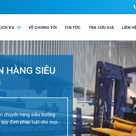
DỊCH VỤ
VỀ CHÚNG TÔI
TIN TỨC
TRA CỨU GIÁ
LIÊN H
N HÀNG SIÊU
G
ận chuyển hàng siêu trường
hủ quy định pháp luật cho mọi