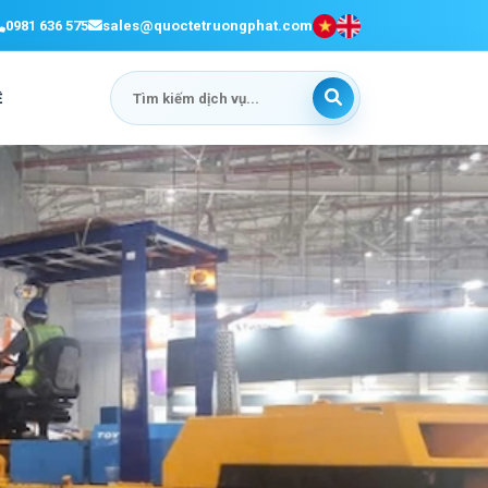
0981 636 575
sales@quoctetruongphat.com
Ệ