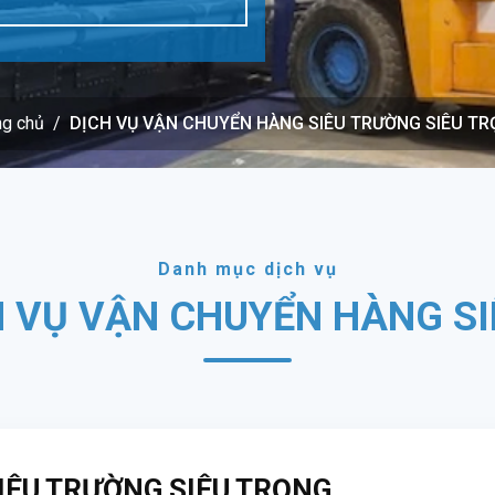
ng chủ
DỊCH VỤ VẬN CHUYỂN HÀNG SIÊU TRƯỜNG SIÊU T
Danh mục dịch vụ
H VỤ VẬN CHUYỂN HÀNG S
IÊU TRƯỜNG SIÊU TRỌNG