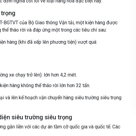
 định nghĩa cốt lõi về loại hàng hóa đặc biệt này.
 trọng
T-BGTVT của Bộ Giao thông Vận tải, một kiện hàng được
 thể tháo rời và đáp ứng một trong các tiêu chí sau:
ện hàng (khi đã xếp lên phương tiện) vượt quá:
ng xe chạy trở lên): lớn hơn 4,2 mét.
kiện hàng không thể tháo rời lớn hơn 32 tấn.
ại và lên kế hoạch vận chuyển hàng siêu trường siêu trọng
diện siêu trường siêu trọng
ng gắn liền với các dự án tầm cỡ quốc gia và quốc tế. Các