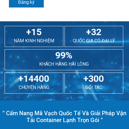
Đăng ký
+15
+32
NĂM KINH NGHIỆM
QUỐC GIA CÓ ĐẠI LÝ
99%
KHÁCH HÀNG HÀI LÒNG
+14400
+300
CHUYẾN HÀNG
ĐỐI TÁC
"
Cẩm Nang Mã Vạch Quốc Tế Và Giải Pháp Vận
Tải Container Lạnh Trọn Gói
"