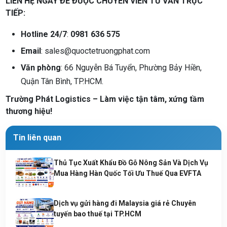
LIÊN HỆ NGAY ĐỂ ĐƯỢC CHUYÊN VIÊN TƯ VẤN TRỰC
TIẾP:
Hotline 24/7
:
0981 636 575
Email
: sales@quoctetruongphat.com
Văn phòng
: 66 Nguyễn Bá Tuyển, Phường Bảy Hiền,
Quận Tân Bình, TP.HCM.
Trường Phát Logistics – Làm việc tận tâm, xứng tầm
thương hiệu!
Tin liên quan
Thủ Tục Xuất Khẩu Đồ Gỗ Nông Sản Và Dịch Vụ
Mua Hàng Hàn Quốc Tối Ưu Thuế Qua EVFTA
Dịch vụ gửi hàng đi Malaysia giá rẻ Chuyên
tuyến bao thuế tại TP.HCM