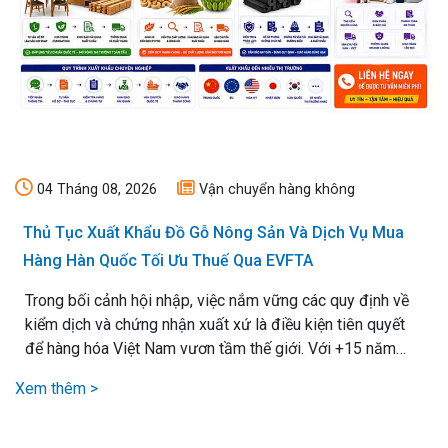
04 Tháng 08, 2026
Vận chuyển hàng không
Thủ Tục Xuất Khẩu Đồ Gỗ Nông Sản Và Dịch Vụ Mua
Hàng Hàn Quốc Tối Ưu Thuế Qua EVFTA
Trong bối cảnh hội nhập, việc nắm vững các quy định về
kiểm dịch và chứng nhận xuất xứ là điều kiện tiên quyết
để hàng hóa Việt Nam vươn tầm thế giới. Với +15 năm
kinh nghiệm xử lý mọi loại thủ tục xuất nhập khẩu, chúng
Xem thêm >
tôi cam kết mang lại giải pháp vận chuyển hiệu quả nhất,.