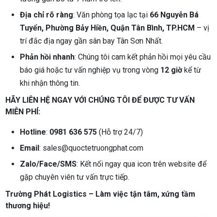
Địa chỉ rõ ràng
: Văn phòng tọa lạc tại
66 Nguyễn Bá
Tuyển, Phường Bảy Hiền, Quận Tân Bình, TP.HCM
– vị
trí đắc địa ngay gần sân bay Tân Sơn Nhất.
Phản hồi nhanh
: Chúng tôi cam kết phản hồi mọi yêu cầu
báo giá hoặc tư vấn nghiệp vụ trong vòng
12 giờ
kể từ
khi nhận thông tin.
HÃY LIÊN HỆ NGAY VỚI CHÚNG TÔI ĐỂ ĐƯỢC TƯ VẤN
MIỄN PHÍ:
Hotline
:
0981 636 575
(Hỗ trợ 24/7)
Email
: sales@quoctetruongphat.com
Zalo/Face/SMS
: Kết nối ngay qua icon trên website để
gặp chuyên viên tư vấn trực tiếp.
Trường Phát Logistics – Làm việc tận tâm, xứng tầm
thương hiệu!