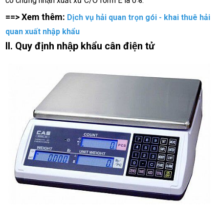
có chứng nhận xuất xứ C/O form E là 0%.
==> Xem thêm: 
Dịch vụ hải quan trọn gói - khai thuê hải
quan xuất nhập khẩu
II. Quy định nhập khẩu cân điện tử