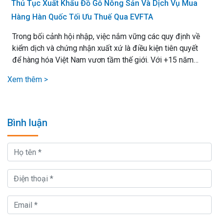
Thủ Tục Xuất Khẩu Đồ Gỗ Nông Sản Và Dịch Vụ Mua
Hàng Hàn Quốc Tối Ưu Thuế Qua EVFTA
Trong bối cảnh hội nhập, việc nắm vững các quy định về
kiểm dịch và chứng nhận xuất xứ là điều kiện tiên quyết
để hàng hóa Việt Nam vươn tầm thế giới. Với +15 năm
kinh nghiệm xử lý mọi loại thủ tục xuất nhập khẩu, chúng
Xem thêm >
tôi cam kết mang lại giải pháp vận chuyển hiệu quả nhất,.
Bình luận