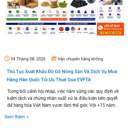
04 Tháng 08, 2026
Vận chuyển hàng không
Thủ Tục Xuất Khẩu Đồ Gỗ Nông Sản Và Dịch Vụ Mua
Hàng Hàn Quốc Tối Ưu Thuế Qua EVFTA
Trong bối cảnh hội nhập, việc nắm vững các quy định về
kiểm dịch và chứng nhận xuất xứ là điều kiện tiên quyết
để hàng hóa Việt Nam vươn tầm thế giới. Với +15 năm
kinh nghiệm xử lý mọi loại thủ tục xuất nhập khẩu, chúng
Xem thêm >
tôi cam kết mang lại giải pháp vận chuyển hiệu quả nhất,.