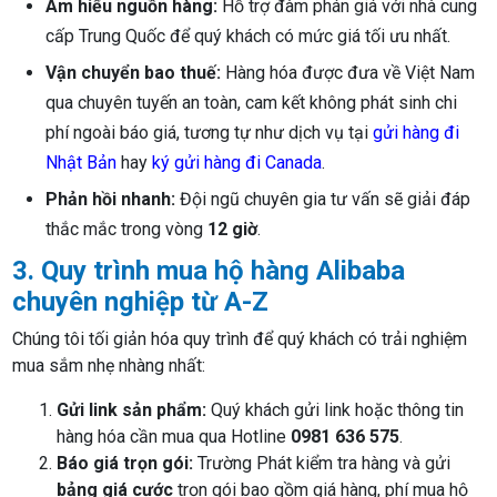
Am hiểu nguồn hàng:
Hỗ trợ đàm phán giá với nhà cung
cấp Trung Quốc để quý khách có mức giá tối ưu nhất.
Vận chuyển bao thuế:
Hàng hóa được đưa về Việt Nam
qua chuyên tuyến an toàn, cam kết không phát sinh chi
phí ngoài báo giá, tương tự như dịch vụ tại
gửi hàng đi
Nhật Bản
hay
ký gửi hàng đi Canada
.
Phản hồi nhanh:
Đội ngũ chuyên gia tư vấn sẽ giải đáp
thắc mắc trong vòng
12 giờ
.
3. Quy trình mua hộ hàng Alibaba
chuyên nghiệp từ A-Z
Chúng tôi tối giản hóa quy trình để quý khách có trải nghiệm
mua sắm nhẹ nhàng nhất:
Gửi link sản phẩm:
Quý khách gửi link hoặc thông tin
hàng hóa cần mua qua Hotline
0981 636 575
.
Báo giá trọn gói:
Trường Phát kiểm tra hàng và gửi
bảng giá cước
trọn gói bao gồm giá hàng, phí mua hộ