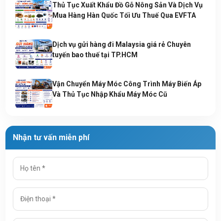
Thủ Tục Xuất Khẩu Đồ Gỗ Nông Sản Và Dịch Vụ
Mua Hàng Hàn Quốc Tối Ưu Thuế Qua EVFTA
Dịch vụ gửi hàng đi Malaysia giá rẻ Chuyên
tuyến bao thuế tại TP.HCM
Vận Chuyển Máy Móc Công Trình Máy Biến Áp
Và Thủ Tục Nhập Khẩu Máy Móc Cũ
Nhận tư vấn miễn phí