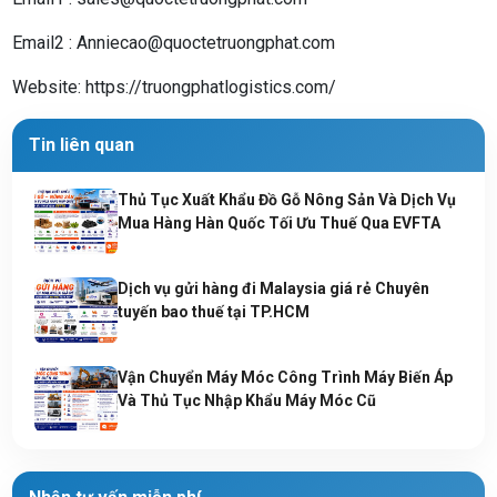
Email2 : Anniecao@quoctetruongphat.com
Website: https://truongphatlogistics.com/
Tin liên quan
Thủ Tục Xuất Khẩu Đồ Gỗ Nông Sản Và Dịch Vụ
Mua Hàng Hàn Quốc Tối Ưu Thuế Qua EVFTA
Dịch vụ gửi hàng đi Malaysia giá rẻ Chuyên
tuyến bao thuế tại TP.HCM
Vận Chuyển Máy Móc Công Trình Máy Biến Áp
Và Thủ Tục Nhập Khẩu Máy Móc Cũ