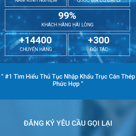
NĂM KINH NGHIỆM
QUỐC GIA CÓ ĐẠI LÝ
99%
KHÁCH HÀNG HÀI LÒNG
+14400
+300
CHUYẾN HÀNG
ĐỐI TÁC
"
#1 Tìm Hiểu Thủ Tục Nhập Khẩu Trục Cán Thép
Phức Hợp
"
ĐĂNG KÝ YÊU CẦU GỌI LẠI