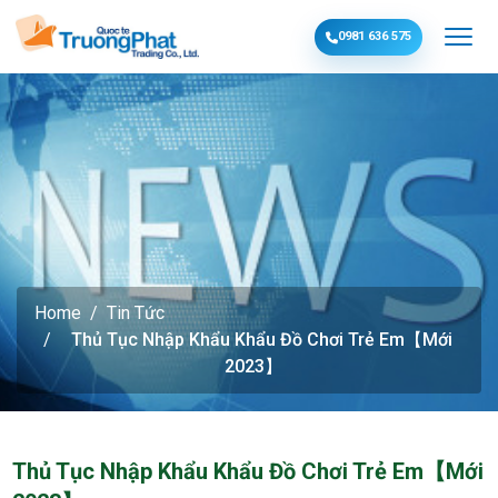
0981 636 575
Home
Tin Tức
Thủ Tục Nhập Khẩu Khẩu Đồ Chơi Trẻ Em【Mới
2023】
Thủ Tục Nhập Khẩu Khẩu Đồ Chơi Trẻ Em【Mới