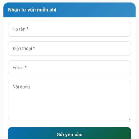
Nhận tư vấn miễn phí
Gửi yêu cầu