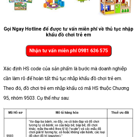
Gọi Ngay Hotline để được tư vấn miễn phí về thủ tục nhập
khẩu đồ chơi trẻ em
Xác định HS code của sản phẩm là bước mà doanh nghiệp 
cần làm rõ để hoàn tất thủ tục nhập khẩu đồ chơi trẻ em. 
Theo đó, đồ chơi trẻ em nhập khẩu có mã HS thuộc Chương 
95, nhóm 9503. Cụ thể như sau: