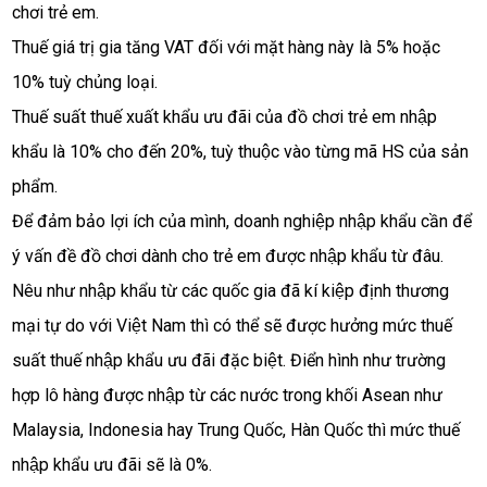
chơi trẻ em. 
Thuế giá trị gia tăng VAT đối với mặt hàng này là 5% hoặc 
10% tuỳ chủng loại.
Thuế suất thuế xuất khẩu ưu đãi của đồ chơi trẻ em nhập 
khẩu là 10% cho đến 20%, tuỳ thuộc vào từng mã HS của sản 
phẩm. 
Để đảm bảo lợi ích của mình, doanh nghiệp nhập khẩu cần để 
ý vấn đề đồ chơi dành cho trẻ em được nhập khẩu từ đâu. 
Nêu như nhập khẩu từ các quốc gia đã kí kiệp định thương 
mại tự do với Việt Nam thì có thể sẽ được hưởng mức thuế 
suất thuế nhập khẩu ưu đãi đặc biệt. Điển hình như trường 
hợp lô hàng được nhập từ các nước trong khối Asean như 
Malaysia, Indonesia hay Trung Quốc, Hàn Quốc thì mức thuế 
nhập khẩu ưu đãi sẽ là 0%. 