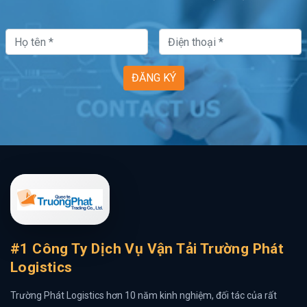
ĐĂNG KÝ
#1 Công Ty Dịch Vụ Vận Tải Trường Phát
Logistics
Trường Phát Logistics hơn 10 năm kinh nghiệm, đối tác của rất