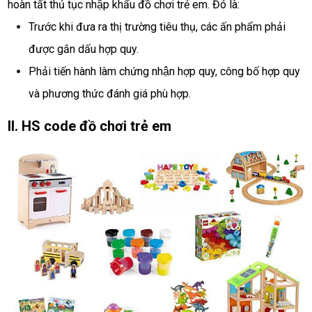
hoàn tất thủ tục nhập khẩu đồ chơi trẻ em. Đó là:
Trước khi đưa ra thị trường tiêu thụ, các ấn phẩm phải 
được gắn dấu hợp quy.
Phải tiến hành làm chứng nhận hợp quy, công bố hợp quy 
và phương thức đánh giá phù hợp. 
II. HS code đồ chơi trẻ em