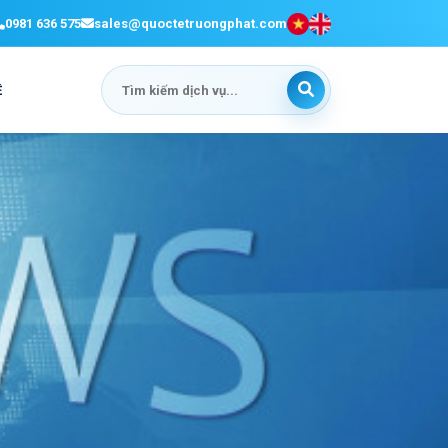
0981 636 575
sales@quoctetruongphat.com
Ệ