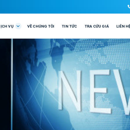
DỊCH VỤ
VỀ CHÚNG TÔI
TIN TỨC
TRA CỨU GIÁ
LIÊN H