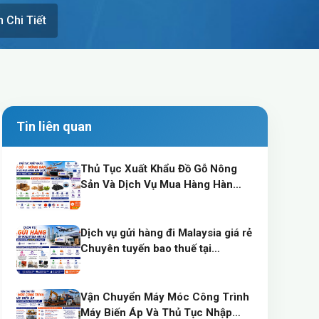
 Chi Tiết
Tin liên quan
Thủ Tục Xuất Khẩu Đồ Gỗ Nông
Sản Và Dịch Vụ Mua Hàng Hàn
Quốc Tối Ưu Thuế Qua EVFTA
Dịch vụ gửi hàng đi Malaysia giá rẻ
Chuyên tuyến bao thuế tại
TP.HCM
Vận Chuyển Máy Móc Công Trình
Máy Biến Áp Và Thủ Tục Nhập