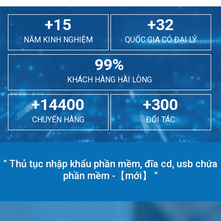
+15
+32
NĂM KINH NGHIỆM
QUỐC GIA CÓ ĐẠI LÝ
99%
KHÁCH HÀNG HÀI LÒNG
+14400
+300
CHUYẾN HÀNG
ĐỐI TÁC
"
Thủ tục nhập khẩu phần mềm, đĩa cd, usb chứa
phần mềm -【mới】
"