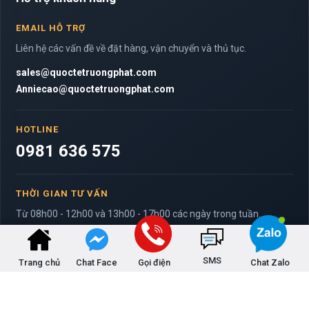
EMAIL HỖ TRỢ
Liên hệ các vấn đề về đặt hàng, vận chuyển và thủ tục.
sales@quoctetruongphat.com
Anniecao@quoctetruongphat.com
HOTLINE
0981 636 575
THỜI GIAN TƯ VẤN
Từ 08h00 - 12h00 và 13h00 - 17h00 các ngày trong tuần.
SMS
Trang chủ
Chat Face
Gọi điện
Chat Zalo
© 2020 Trường Phát Logistics Co. All Rights Reserved.