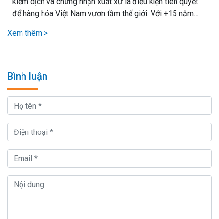
kiểm dịch và chứng nhận xuất xứ là điều kiện tiên quyết
để hàng hóa Việt Nam vươn tầm thế giới. Với +15 năm
kinh nghiệm xử lý mọi loại thủ tục xuất nhập khẩu, chúng
Xem thêm >
tôi cam kết mang lại giải pháp vận chuyển hiệu quả nhất,.
Bình luận