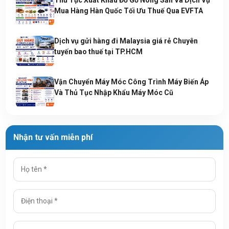
Thủ Tục Xuất Khẩu Đồ Gỗ Nông Sản Và Dịch Vụ
Mua Hàng Hàn Quốc Tối Ưu Thuế Qua EVFTA
Dịch vụ gửi hàng đi Malaysia giá rẻ Chuyên
tuyến bao thuế tại TP.HCM
Vận Chuyển Máy Móc Công Trình Máy Biến Áp
Và Thủ Tục Nhập Khẩu Máy Móc Cũ
Nhận tư vấn miễn phí