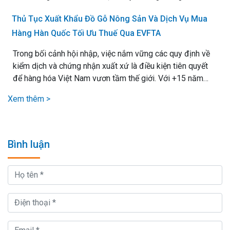
Thủ Tục Xuất Khẩu Đồ Gỗ Nông Sản Và Dịch Vụ Mua
Hàng Hàn Quốc Tối Ưu Thuế Qua EVFTA
Trong bối cảnh hội nhập, việc nắm vững các quy định về
kiểm dịch và chứng nhận xuất xứ là điều kiện tiên quyết
để hàng hóa Việt Nam vươn tầm thế giới. Với +15 năm
kinh nghiệm xử lý mọi loại thủ tục xuất nhập khẩu, chúng
Xem thêm >
tôi cam kết mang lại giải pháp vận chuyển hiệu quả nhất,.
Bình luận