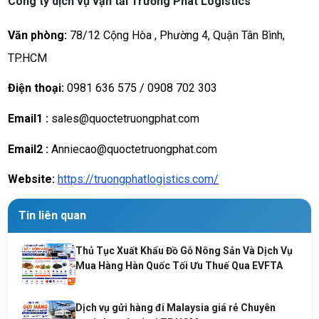
Công ty dịch vụ vận tải Trường Phát Logistics
Văn phòng:
78/12 Cộng Hòa , Phường 4, Quận Tân Bình,
TP.HCM
Điện thoại:
0981 636 575 / 0908 702 303
Email1 :
sales@quoctetruongphat.com
Email2 :
Anniecao@quoctetruongphat.com
Website:
https://truongphatlogistics.com/
Tin liên quan
Thủ Tục Xuất Khẩu Đồ Gỗ Nông Sản Và Dịch Vụ
Mua Hàng Hàn Quốc Tối Ưu Thuế Qua EVFTA
Dịch vụ gửi hàng đi Malaysia giá rẻ Chuyên