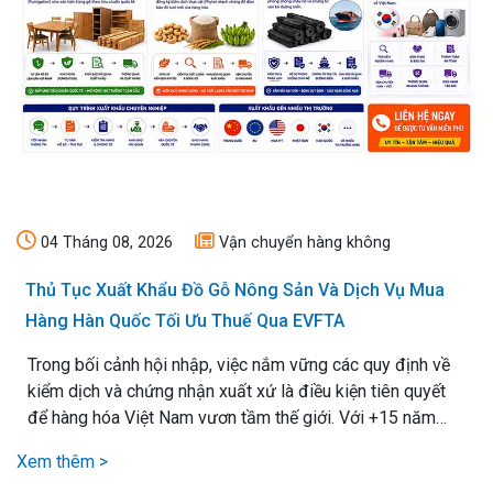
04 Tháng 08, 2026
Vận chuyển hàng không
Thủ Tục Xuất Khẩu Đồ Gỗ Nông Sản Và Dịch Vụ Mua
Hàng Hàn Quốc Tối Ưu Thuế Qua EVFTA
Trong bối cảnh hội nhập, việc nắm vững các quy định về
kiểm dịch và chứng nhận xuất xứ là điều kiện tiên quyết
để hàng hóa Việt Nam vươn tầm thế giới. Với +15 năm
kinh nghiệm xử lý mọi loại thủ tục xuất nhập khẩu, chúng
Xem thêm >
tôi cam kết mang lại giải pháp vận chuyển hiệu quả nhất,.