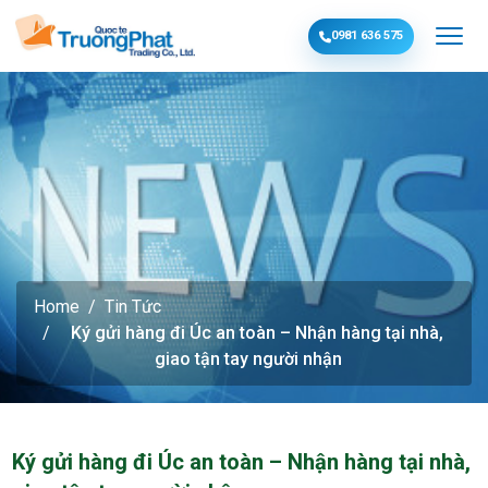
0981 636 575
Home
Tin Tức
Ký gửi hàng đi Úc an toàn – Nhận hàng tại nhà,
giao tận tay người nhận
Ký gửi hàng đi Úc an toàn – Nhận hàng tại nhà,