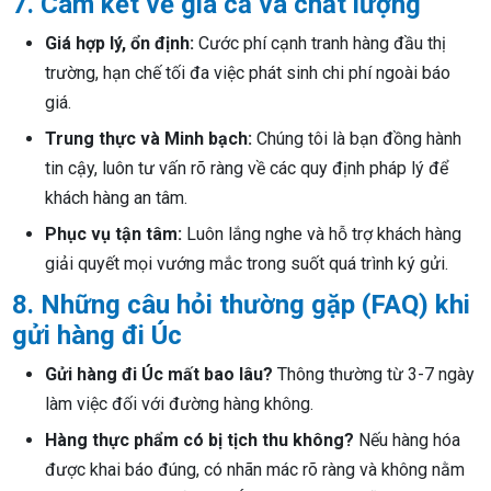
7. Cam kết về giá cả và chất lượng
Giá hợp lý, ổn định:
Cước phí cạnh tranh hàng đầu thị
trường, hạn chế tối đa việc phát sinh chi phí ngoài báo
giá.
Trung thực và Minh bạch:
Chúng tôi là bạn đồng hành
tin cậy, luôn tư vấn rõ ràng về các quy định pháp lý để
khách hàng an tâm.
Phục vụ tận tâm:
Luôn lắng nghe và hỗ trợ khách hàng
giải quyết mọi vướng mắc trong suốt quá trình ký gửi.
8. Những câu hỏi thường gặp (FAQ) khi
gửi hàng đi Úc
Gửi hàng đi Úc mất bao lâu?
Thông thường từ 3-7 ngày
làm việc đối với đường hàng không.
Hàng thực phẩm có bị tịch thu không?
Nếu hàng hóa
được khai báo đúng, có nhãn mác rõ ràng và không nằm