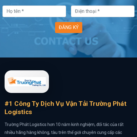
ĐĂNG KÝ
#1 Công Ty Dịch Vụ Vận Tải Trường Phát
Logistics
Trường Phát Logistics hơn 10 năm kinh nghiệm, đối tác của rất
nhiều hãng hàng không, tàu trên thế giới chuyên cung cấp các