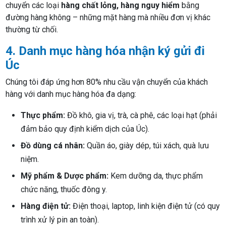
chuyển các loại
hàng chất lỏng, hàng nguy hiểm
bằng
đường hàng không – những mặt hàng mà nhiều đơn vị khác
thường từ chối.
4. Danh mục hàng hóa nhận ký gửi đi
Úc
Chúng tôi đáp ứng hơn 80% nhu cầu vận chuyển của khách
hàng với danh mục hàng hóa đa dạng:
Thực phẩm:
Đồ khô, gia vị, trà, cà phê, các loại hạt (phải
đảm bảo quy định kiểm dịch của Úc).
Đồ dùng cá nhân:
Quần áo, giày dép, túi xách, quà lưu
niệm.
Mỹ phẩm & Dược phẩm:
Kem dưỡng da, thực phẩm
chức năng, thuốc đông y.
Hàng điện tử:
Điện thoại, laptop, linh kiện điện tử (có quy
trình xử lý pin an toàn).