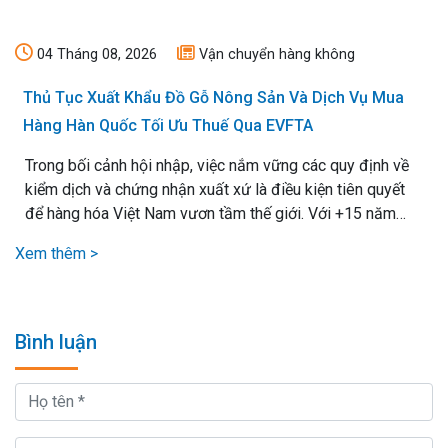
04 Tháng 08, 2026
Vận chuyển hàng không
Thủ Tục Xuất Khẩu Đồ Gỗ Nông Sản Và Dịch Vụ Mua
Hàng Hàn Quốc Tối Ưu Thuế Qua EVFTA
Trong bối cảnh hội nhập, việc nắm vững các quy định về
kiểm dịch và chứng nhận xuất xứ là điều kiện tiên quyết
để hàng hóa Việt Nam vươn tầm thế giới. Với +15 năm
kinh nghiệm xử lý mọi loại thủ tục xuất nhập khẩu, chúng
Xem thêm >
tôi cam kết mang lại giải pháp vận chuyển hiệu quả nhất,.
Bình luận