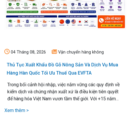
04 Tháng 08, 2026
Vận chuyển hàng không
Thủ Tục Xuất Khẩu Đồ Gỗ Nông Sản Và Dịch Vụ Mua
Hàng Hàn Quốc Tối Ưu Thuế Qua EVFTA
Trong bối cảnh hội nhập, việc nắm vững các quy định về
kiểm dịch và chứng nhận xuất xứ là điều kiện tiên quyết
để hàng hóa Việt Nam vươn tầm thế giới. Với +15 năm
kinh nghiệm xử lý mọi loại thủ tục xuất nhập khẩu, chúng
Xem thêm >
tôi cam kết mang lại giải pháp vận chuyển hiệu quả nhất,.