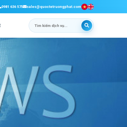
0981 636 575
sales@quoctetruongphat.com
Ệ