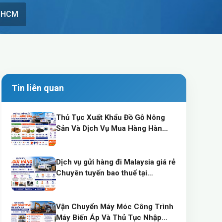
TPHCM
Tin liên quan
Thủ Tục Xuất Khẩu Đồ Gỗ Nông
Sản Và Dịch Vụ Mua Hàng Hàn
Quốc Tối Ưu Thuế Qua EVFTA
Dịch vụ gửi hàng đi Malaysia giá rẻ
Chuyên tuyến bao thuế tại
TP.HCM
Vận Chuyển Máy Móc Công Trình
Máy Biến Áp Và Thủ Tục Nhập