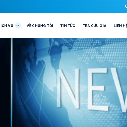
DỊCH VỤ
VỀ CHÚNG TÔI
TIN TỨC
TRA CỨU GIÁ
LIÊN H