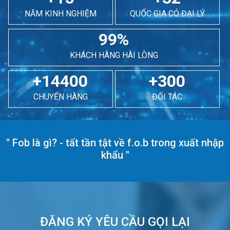
NĂM KINH NGHIỆM
QUỐC GIA CÓ ĐẠI LÝ
99%
KHÁCH HÀNG HÀI LÒNG
+14400
+300
CHUYẾN HÀNG
ĐỐI TÁC
"
Fob là gì? - tất tần tật về f.o.b trong xuất nhập
khẩu
"
ĐĂNG KÝ YÊU CẦU GỌI LẠI