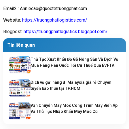
Email2 :
Anniecao@quoctetruongphat.com
Website:
https://truongphatlogistics.com/
Blogpost
:
https://truongphatlogistics.blogspot.com/
Tin liên quan
Thủ Tục Xuất Khẩu Đồ Gỗ Nông Sản Và Dịch Vụ
Mua Hàng Hàn Quốc Tối Ưu Thuế Qua EVFTA
Dịch vụ gửi hàng đi Malaysia giá rẻ Chuyên
tuyến bao thuế tại TP.HCM
Vận Chuyển Máy Móc Công Trình Máy Biến Áp
Và Thủ Tục Nhập Khẩu Máy Móc Cũ