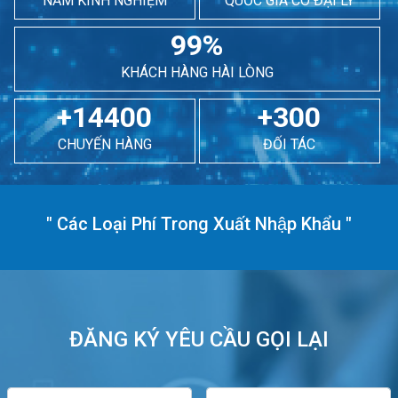
NĂM KINH NGHIỆM
QUỐC GIA CÓ ĐẠI LÝ
99%
KHÁCH HÀNG HÀI LÒNG
+14400
+300
CHUYẾN HÀNG
ĐỐI TÁC
"
Các Loại Phí Trong Xuất Nhập Khẩu
"
ĐĂNG KÝ YÊU CẦU GỌI LẠI