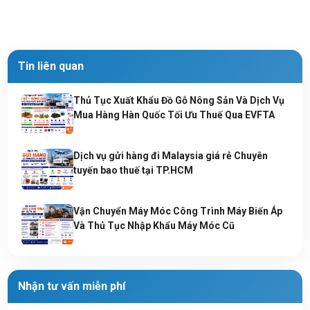
Tin liên quan
Thủ Tục Xuất Khẩu Đồ Gỗ Nông Sản Và Dịch Vụ
Mua Hàng Hàn Quốc Tối Ưu Thuế Qua EVFTA
Dịch vụ gửi hàng đi Malaysia giá rẻ Chuyên
tuyến bao thuế tại TP.HCM
Vận Chuyển Máy Móc Công Trình Máy Biến Áp
Và Thủ Tục Nhập Khẩu Máy Móc Cũ
Nhận tư vấn miễn phí