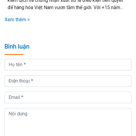
kiểm dịch và chứng nhận xuất xứ là điều kiện tiên quyết
để hàng hóa Việt Nam vươn tầm thế giới. Với +15 năm
kinh nghiệm xử lý mọi loại thủ tục xuất nhập khẩu, chúng
Xem thêm >
tôi cam kết mang lại giải pháp vận chuyển hiệu quả nhất,.
Bình luận