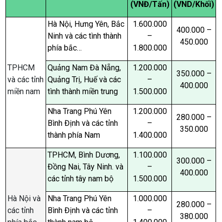
(VNĐ/Tấn)
(VND/Khối)
Hà Nội, Hưng Yên, Bắc
1.600.000
400.000 –
Ninh và các tình thành
–
450.000
phía bắc…
1.800.000
TPHCM
Quảng Nam Đà Nẵng,
1.200.000
350.000 –
và các tỉnh
Quảng Trị, Huế và các
–
400.000
miền nam
tình thành miền trung
1.500.000
Nha Trang Phú Yên
1.200.000
280.000 –
Bình Định và các tỉnh
–
350.000
thành phía Nam
1.400.000
TPHCM, Bình Dương,
1.100.000
300.000 –
Đồng Nai, Tây Ninh. và
–
400.000
các tỉnh tây nam bộ
1.500.000
Hà Nội và
Nha Trang Phú Yên
1.000.000
280.000 –
các tỉnh
Bình Định và các tỉnh
–
380.000